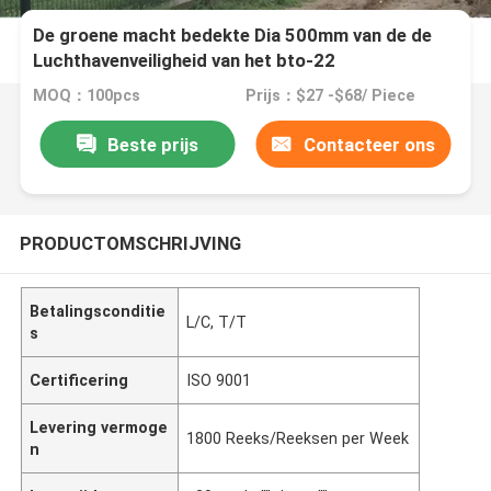
De groene macht bedekte Dia 500mm van de de
Luchthavenveiligheid van het bto-22
Scheermesprikkeldraad Omheining 1.8*30m voor
MOQ：100pcs
Prijs：$27 -$68/ Piece
luchthaven met een laag
Beste prijs
Contacteer ons
PRODUCTOMSCHRIJVING
Betalingsconditie
L/C, T/T
s
Certificering
ISO 9001
Levering vermoge
1800 Reeks/Reeksen per Week
n