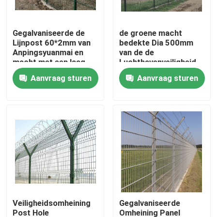
Over ons
Gegalvaniseerde de
de groene macht
Lijnpost 60*2mm van
bedekte Dia 500mm
Anpingsyuanmai en
van de de
Fabrieksreis
macht met een laag
Luchthavenveiligheid
bedekte
van het bto-22
Aanvraag sturen
Aanvraag sturen
Luchthavenperimeter
Scheermesprikkeldraad
Kwaliteitscontrole
die Hoge Veiligheid
Omheining 1.8*30m
schermen
voor luchthaven met
een laag
Contacteer ons
Vraag een offerte aan
het gelaste netwerk schermen
Veiligheidsomheining
Gegalvaniseerde
3D Draad Mesh Fence
Post Hole
Omheining Panel