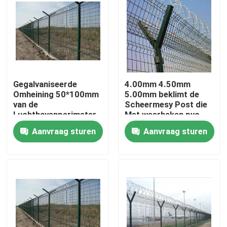
Gegalvaniseerde
4.00mm 4.50mm
Omheining 50*100mm
5.00mm beklimt de
van de
Scheermesy Post die
Luchthavenperimeter
Met weerhaken pvc
50*150mm Gateny
Met een laag bedekte
Aanvraag sturen
Aanvraag sturen
Postomheining
Anti schermen
Thuis
Producten
Videos