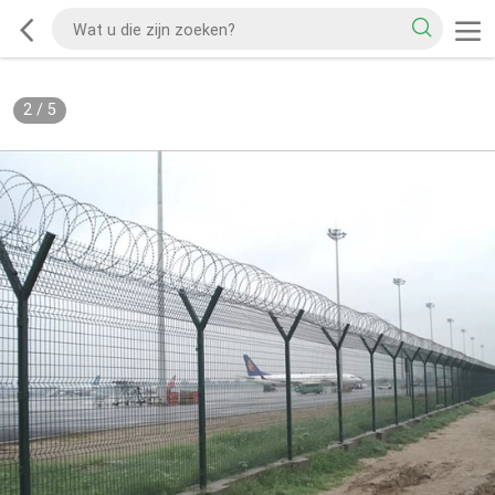
2
/
5