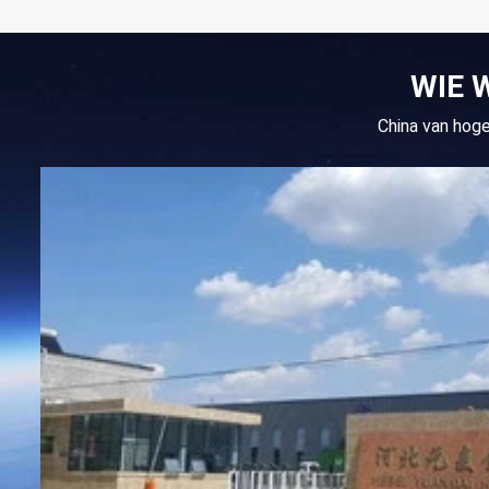
WIE 
China van hog