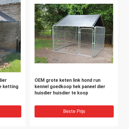
e Gelaste
Verdedigingsbastion 1.5m×1.5m
ouble het
1.5m×2m van de Barrièremuur om
 de pvc
zich tegen de explosieve dikte van
eining
de schokbakstenen muur te
verzetten
Beste Prijs