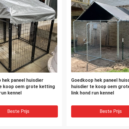
jke metalen
Het vierkant galvaniseerd
heersbarrières /
de draad van Draadmesh d
barricades / tijdelijke
Schermen Breedte 0.92.5m
met een laag bedekte omh
van het draadnetwerk
Beste Prijs
Beste Prijs