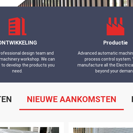
ONTWIKKELING
Productie
professional design team and
Advanced automatic machines
machinery workshop. We can
process control system.
 to develop the products you
manufacture all the Electrica
need.
beyond your deman
TEN
NIEUWE AANKOMSTEN