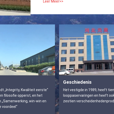
Leer Meer>>
Geschiedenis
dt „lntegrity, Kwaliteit eerste“
Het vestigde in 1989, heeft tien
en filosofie opperst, en het
looppaservaringen en heeft ook
an „Samenwerking, win-win en
zestien verscheidenhedenprod
e voordeel“