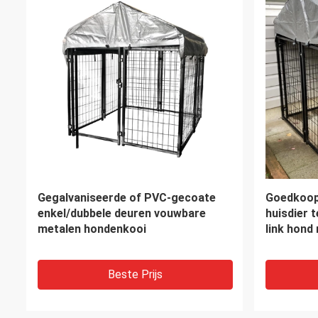
Hoge sterkte warm gedompeld
Persoonli
gegalvaniseerd hersteld defensief
menigtebe
barrière muur Hesco barrière muur
draagbare 
hekken
Beste Prijs