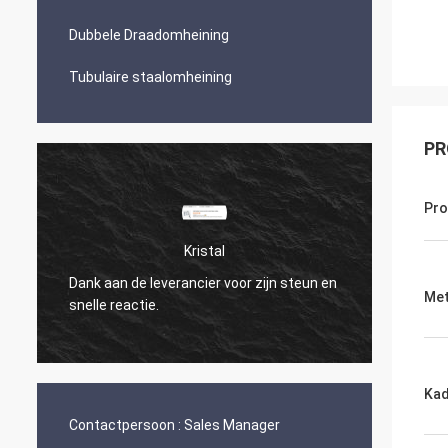
Dubbele Draadomheining
Tubulaire staalomheining
PR
Pr
Kristal
Dank aan de leverancier voor zijn steun en
De zen
Met
snelle reactie.
Kad
Contactpersoon :
Sales Manager