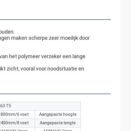
houden.
ngen maken scherpe zeer moeilijk door 
an het polymeer verzeker een lange 
icht, vooral voor noodsituatie en 
063 T5
1800mm/6 voet
Aangepaste hoogte
2400mm/8 voet
Aangepaste lengte