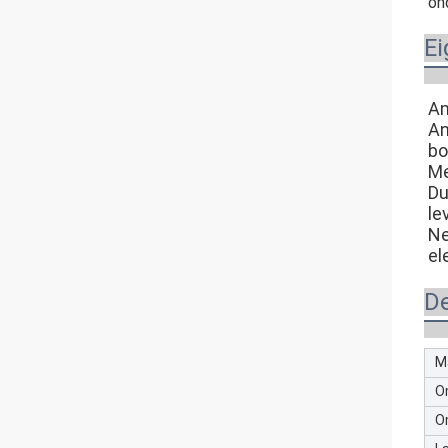
on
E
An
An
bo
Me
Du
le
Ne
el
De
M
O
O