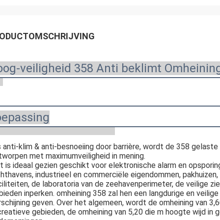
ODUCTOMSCHRIJVING
og-veiligheid 358 Anti beklimt Omheini
oepassing
s anti-klim & anti-besnoeiing door barrière, wordt de 358 gelast
tworpen met maximumveiligheid in mening.
t is ideaal gezien geschikt voor elektronische alarm en opsporing
chthavens, industrieel en commerciële eigendommen, pakhuizen, 
iliteiten, de laboratoria van de zeehavenperimeter, de veilige ziek
bieden inperken. omheining 358 zal hen een langdurige en veilig
rschijning geven. Over het algemeen, wordt de omheining van 3,60 
creatieve gebieden, de omheining van 5,20 die m hoogte wijd in g