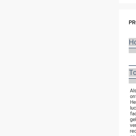
PR
Ho
T
Al
on
He
lu
fac
ge
ve
re