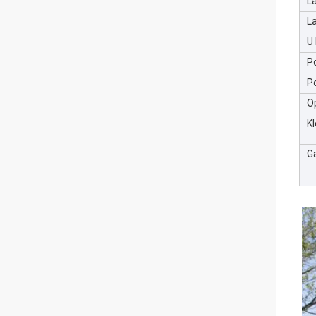
L
La
U
P
P
O
Kl
G