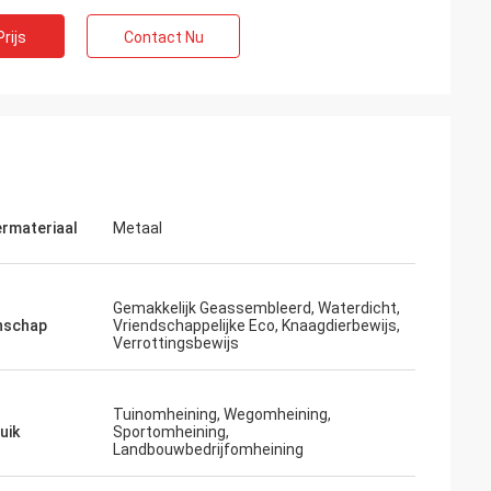
rijs
Contact Nu
rmateriaal
Metaal
.
Gemakkelijk Geassembleerd, Waterdicht,
jd, geweldige
nschap
Vriendschappelijke Eco, Knaagdierbewijs,
Verrottingsbewijs
Tuinomheining, Wegomheining,
uik
Sportomheining,
Landbouwbedrijfomheining