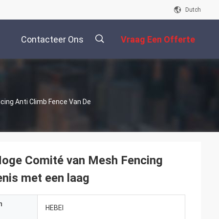
Dutch
Contacteer Ons
Vraag Een Offerte
Aan
描
cing Anti Climb Fence Van De
述
 Hoge Comité van Mesh Fencing
enis met een laag
n
HEBEI