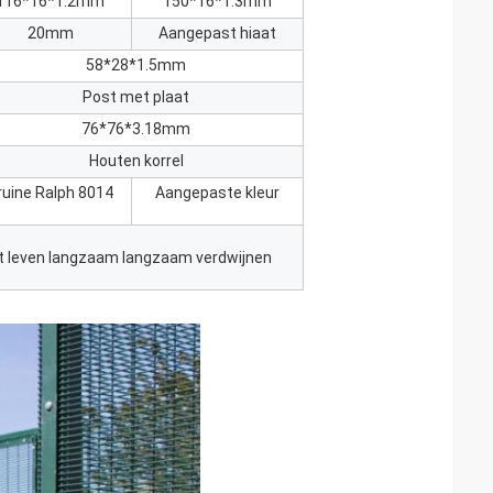
116*16*1.2mm
150*16*1.3mm
20mm
Aangepast hiaat
58*28*1.5mm
Post met plaat
76*76*3.18mm
Houten korrel
ruine Ralph 8014
Aangepaste kleur
het leven langzaam langzaam verdwijnen