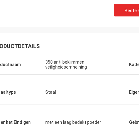
Beste P
ODUCTDETAILS
358 anti beklimmen
oductnaam
Kade
veiligheidsomheining
Anthony
Jason Neow, Maleisië
Ik heb een monster op ti
ding is aangekomen in goede staat.
aaltype
Staal
Eige
communicatie!
er het Eindigen
met een laag bedekt poeder
Gebr