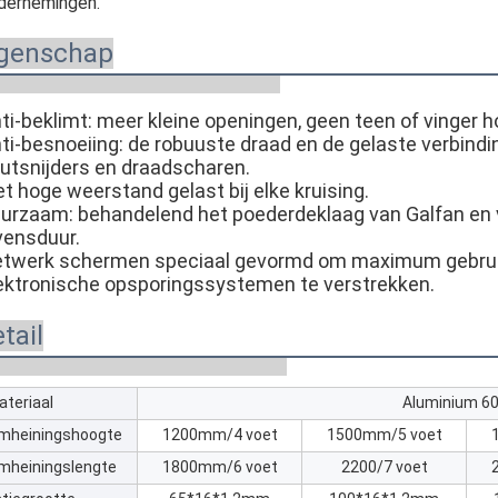
dernemingen.
igenschap
ti-beklimt: meer kleine openingen, geen teen of vinger 
ti-besnoeiing: de robuuste draad en de gelaste verbindi
utsnijders en draadscharen.
t hoge weerstand gelast bij elke kruising.
urzaam: behandelend het poederdeklaag van Galfan en v
vensduur.
twerk schermen speciaal gevormd om maximum gebruikt z
ektronische opsporingssystemen te verstrekken.
tail
ateriaal
Aluminium 6
mheiningshoogte
1200mm/4 voet
1500mm/5 voet
mheiningslengte
1800mm/6 voet
2200/7 voet