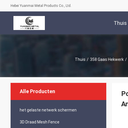
Hebei Yuanmai Metal Products Co., Ltd.
Thuis
Thuis
/
358 Gaas Hekwerk
/
Alle Producten
Po
An
het gelaste netwerk schermen
3D Draad Mesh Fence