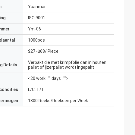
m
Yuanmai
ing
ISO 9001
mmer
Ym-06
elaantal
1000pcs
$27 -$68/ Piece
Verpakt die met krimpfolie dan in houten
g Details
pallet of ijzerpallet wordt ingepakt
<20 work="" days="">
condities
L/C, T/T
 vermogen
1800 Reeks/Reeksen per Week