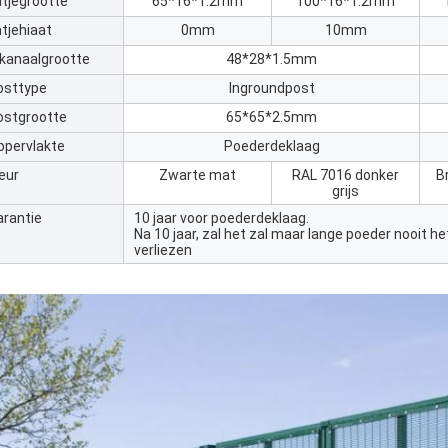
atjegrootte
65*16*1.2mm
100*16*1.2mm
tjehiaat
0mm
10mm
 kanaalgrootte
48*28*1.5mm
osttype
Ingroundpost
ostgrootte
65*65*2.5mm
ppervlakte
Poederdeklaag
eur
Zwarte mat
RAL 7016 donker
B
grijs
arantie
10 jaar voor poederdeklaag.
Na 10 jaar, zal het zal maar lange poeder nooit 
verliezen