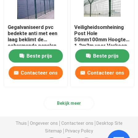
Gegalvaniseerd pvc
Veiligheidsomheining
bedekte anti met een
Post Hole
laag beklimt de
50mm100mm Hoogte
schermende panelen
1.2m3m voor Verkoop
van de
Beste prijs
Beste prijs
luchthavenveiligheid
Contacteer ons
Contacteer ons
Bekijk meer
Thuis
Ongeveer ons
Contacteer ons
Desktop Site
Sitemap
Privacy Policy