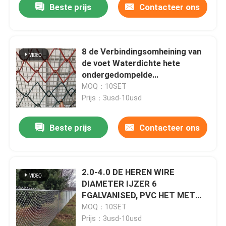
Beste prijs
Contacteer ons
8 de Verbindingsomheining van
de voet Waterdichte hete
ondergedompelde
Gegalvaniseerde Plastiek Met
MOQ：10SET
een laag bedekte Ketting
Prijs：3usd-10usd
Beste prijs
Contacteer ons
2.0-4.0 DE HEREN WIRE
DIAMETER IJZER 6
FGALVANISED, PVC HET MET
EEN LAAG BEDEKTE
MOQ：10SET
KETTINGSverbinding
Prijs：3usd-10usd