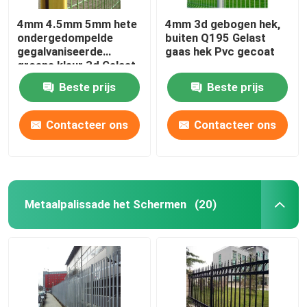
4mm 4.5mm 5mm hete
4mm 3d gebogen hek,
ondergedompelde
buiten Q195 Gelast
gegalvaniseerde
gaas hek Pvc gecoat
groene kleur 3d Gelast
Mesh Fencing
Beste prijs
Beste prijs
Contacteer ons
Contacteer ons
Metaalpalissade het Schermen
(20)