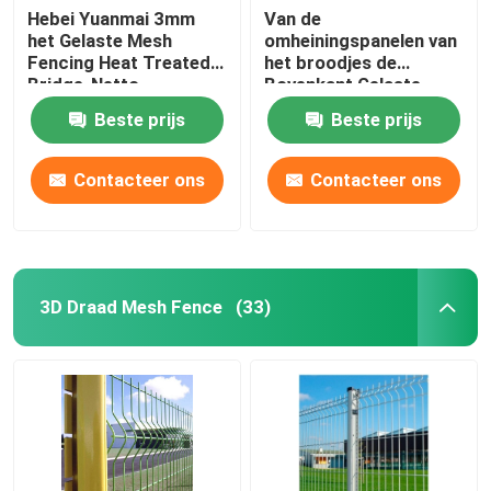
Hebei Yuanmai 3mm
Van de
het Gelaste Mesh
omheiningspanelen van
Fencing Heat Treated
het broodjes de
Bridge-Netto
Bovenkant Gelaste
Schermen
netwerk van het de
Beste prijs
Beste prijs
Sportmetaal Omheining
Brc Fence
Contacteer ons
Contacteer ons
3D Draad Mesh Fence
(33)