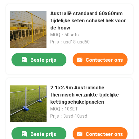
Australië standaard 60x60mm
tijdelijke keten schakel hek voor
de bouw
MOQ：50sets
Prijs：usd18-usd50
Beste prijs
Contacteer ons
2.1x2.9m Australische
thermisch verzinkte tijdelijke
kettingschakelpanelen
MOQ：10SET
Prijs：3usd-10usd
Beste prijs
Contacteer ons