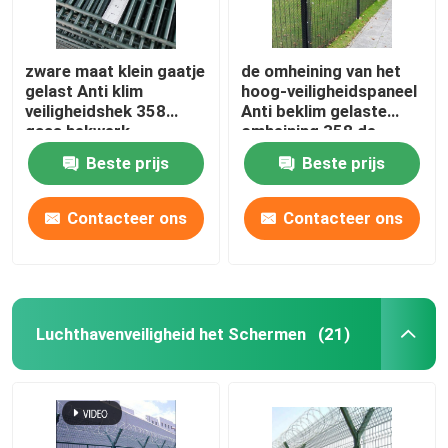
zware maat klein gaatje
de omheining van het
gelast Anti klim
hoog-veiligheidspaneel
veiligheidshek 358
Anti beklim gelaste
gaas hekwerk
omheining 358 de
omheining van het
Beste prijs
Beste prijs
draadnetwerk
Contacteer ons
Contacteer ons
Luchthavenveiligheid het Schermen
(21)