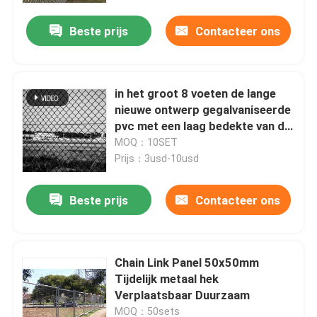
SCHERMEN
Beste prijs
Contacteer ons
in het groot 8 voeten de lange
nieuwe ontwerp gegalvaniseerde
pvc met een laag bedekte van de
kettingsverbinding omheinings
MOQ：10SET
Prijs：3usd-10usd
Beste prijs
Contacteer ons
Thuis
Chain Link Panel 50x50mm
Producten
Tijdelijk metaal hek
Verplaatsbaar Duurzaam
Videos
MOQ：50sets