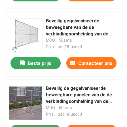
Beveilig gegalvaniseerde
beweegbare van de de
verbindingsomheining van de
omheinings tijdelijke ketting de
MOQ：50sets
panelen Amerikaanse tijdelijke
Prijs：usd18-usd50
omheining
Beste prijs
Contacteer ons
Beveilig de gegalvaniseerde
beweegbare panelen van de de
verbindingsomheining van de
omheinings tijdelijke ketting
MOQ：50sets
Prijs：usd18-usd50