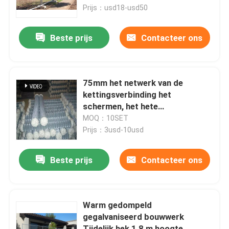
Prijs：usd18-usd50
Over ons
Beste prijs
Contacteer ons
Fabrieksreis
75mm het netwerk van de
Kwaliteitscontrole
kettingsverbinding het
schermen, het hete
ondergedompelde het netwerk
MOQ：10SET
Contacteer ons
van de kettingsverbinding
Prijs：3usd-10usd
schermen
Vraag een offerte aan
Beste prijs
Contacteer ons
het gelaste netwerk schermen
Warm gedompeld
gegalvaniseerd bouwwerk
3D Draad Mesh Fence
Tijdelijk hek 1,8 m hoogte