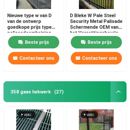
Nieuwe type w van D
D Bleke W Pale Steel
van de ontwerp
Security Metal Palisade
goedkope prijs type
Schermende OEM van
palissadeomheining
het Verrottingsbewijs
voor tuin en de
Beste prijs
Beste prijs
industrie
Contacteer ons
Contacteer ons
358 gaas hekwerk
(27)