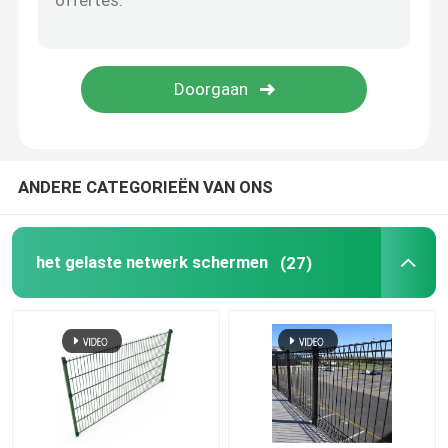
Prikkeldraad het Schermen
hexagonaal draadnetwerk
De Omheining van de gebiedsdraad
ANDERE CATEGORIEËN VAN ONS
De Muur van de Hescobarrière
het gelaste netwerk schermen
(27)
Dubbele Draadomheining
Tubulaire staalomheining