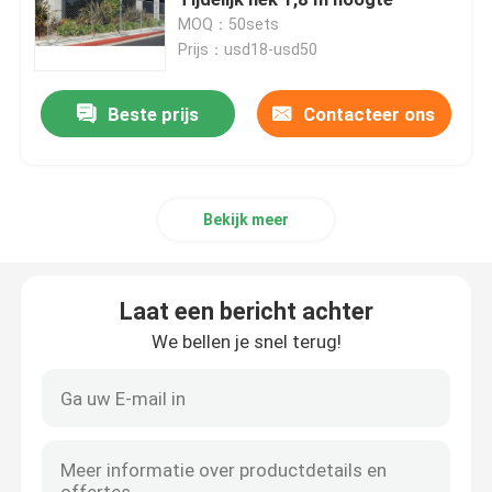
MOQ：50sets
Prijs：usd18-usd50
Metaalpalissade het Schermen
Beste prijs
Contacteer ons
358 gaas hekwerk
Luchthavenveiligheid het Schermen
Bekijk meer
tijdelijke omheining
Laat een bericht achter
De Barrières van de menigtecontrole
We bellen je snel terug!
Kettingsverbinding Mesh Fencing
Uitgebreid Metaalnetwerk